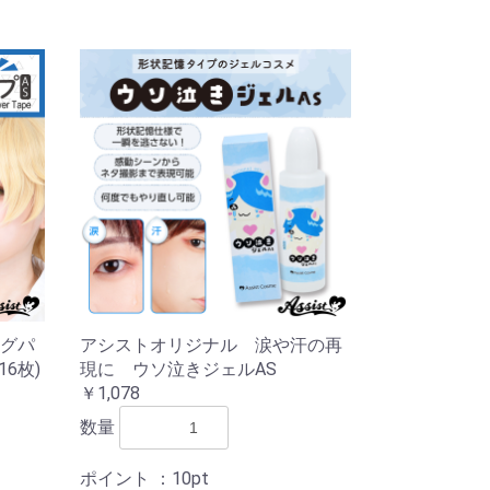
グパ
アシストオリジナル 涙や汗の再
6枚)
現に ウソ泣きジェルAS
￥1,078
数量
ポイント
：10pt