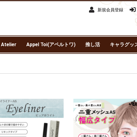
新規会員登録
 Atelier
Appel Toi(アペルトワ)
推し活
キャラグッ
アイドルマ
アイドルマス
赤ずきんチ
異世界スー
銀河特急 ミ
わんぱく！
ウマ娘 プリ
SK∞ エス
王様戦隊キ
カスタマニ
カリスマ
機動戦士ガ
鬼滅の刃
吸血鬼すぐ
銀魂
サンリオ
呪術廻戦
呪術廻戦 
劇場版 呪術
進撃の巨人
新テニスの
SPY×FAMIL
TIGER & BU
抱かれたい男
チェンソー
東京カラーソ
東京リベン
TRIGUN ST
NieR:Autom
Harry Pot
ヒプノシス
Fantastic 
ブルーロッ
僕のヒーロ
WIND BREA
初音ミク
魔法使いの
名探偵コナ
遊☆戯☆王 
リコリス・
ャイニーカ
ンデレラガ
クワッド
サブウェイ
ービー
ャー
SEED DEST
ニメ版）
ニメ版）
されていま
(TVアニメ)
Ver1.1a
ポッター)
Division Rap
ァンタステ
ア
モンスター
トマタ）
ースト)