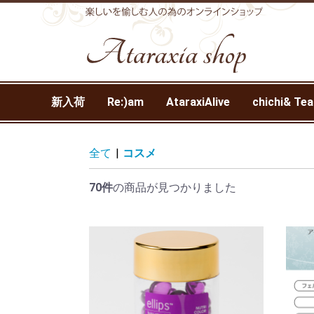
新入荷
Re:)am
AtaraxiAlive
chichi& Tea
全て
|
コスメ
70件
の商品が見つかりました