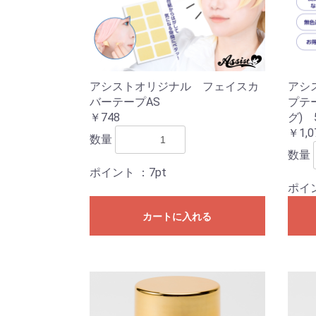
アシストオリジナル フェイスカ
アシ
バーテープAS
プテ
￥748
グ)
￥1,0
数量
数量
ポイント
：7pt
ポイ
カートに入れる