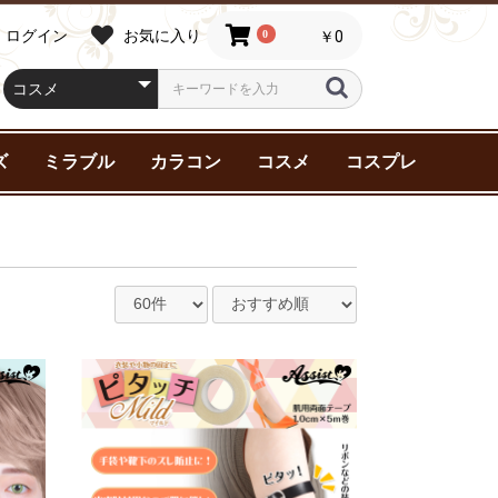
ログイン
お気に入り
0
￥0
ズ
ミラブル
カラコン
コスメ
コスプレ
スター シ
ター シ
ャチャ
サイド・ス
ルキー☆
刀剣乱舞
ティーダ
ケーエイト
ングオージ
ア
ンダム
死ぬ2（ア
第2期（ア
廻戦 0
王子様
Y
NNY 2
 1 位に脅
マン
ニック!!
ジャーズ
AMPEDE
ata
ter(ハリー
マイク-
Beasts(フ
ク
ーアカデミ
KER
約束
ン
デュエル
リコイル
FAIRY 1day NEUTRAL
FAIRY 1day
Assist ChouChou
Assist ChouChou
Assist ChouChou
ZEESEA(ズーシー)
Malibu Beauty（マリ
スキンケア
ヘアケア
ベースメイク
ポイントメイク
三善化粧品(舞台用)
アシストウィッグ
特殊メイク
アシストウィッグ
ウィッグ小物
インナー
エ
眉
粉
グ
ブ
メ
ラーズ
ールズ
INY
す
（ニーアオー
 Battle-
ィック･ビ
ズ
series
Shimmering series
Shutella 1Day シュテ
HANABI 1Day 【UV】
Mine Color マインカ
ブビューティー）
メ
ラワンデー
ハナビワンデー
ラー