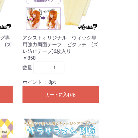
グ専
アシストオリジナル ウィッグ専
 (ズ
用強力両面テープ ピタッチ (ズ
レ防止テープ)6枚入り
￥858
数量
ポイント
：8pt
カートに入れる