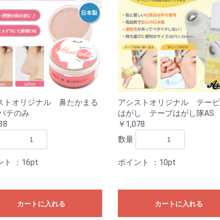
ストオリジナル 鼻たかまる
アシストオリジナル テーピ
 パテのみ
はがし テープはがし隊AS
38
￥1,078
数量
ント
：16pt
ポイント
：10pt
カートに入れる
カートに入れる