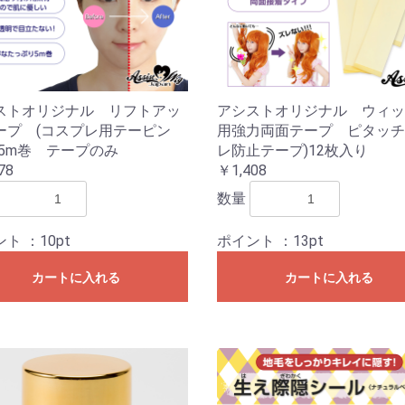
ストオリジナル リフトアッ
アシストオリジナル ウィッ
ープ (コスプレ用テーピン
用強力両面テープ ピタッチ
 5m巻 テープのみ
レ防止テープ)12枚入り
78
￥1,408
数量
ント
：10pt
ポイント
：13pt
カートに入れる
カートに入れる