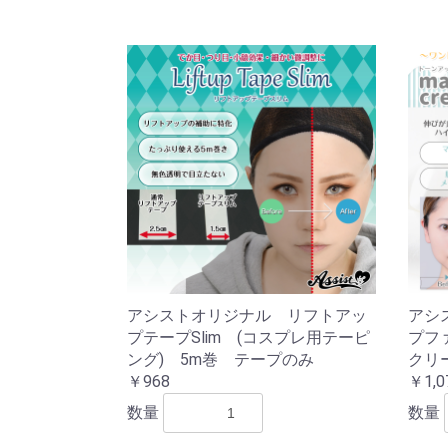
アシストオリジナル リフトアッ
アシ
プテープSlim (コスプレ用テーピ
プフ
ング) 5m巻 テープのみ
クリ
￥968
￥1,0
数量
数量