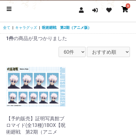
0
全て
|
キャラグッズ
|
呪術廻戦 第2期（アニメ版）
1件
の商品が見つかりました
【予約販売】証明写真館ブ
ロマイド(全13種)1BOX【呪
術廻戦 第2期（アニメ