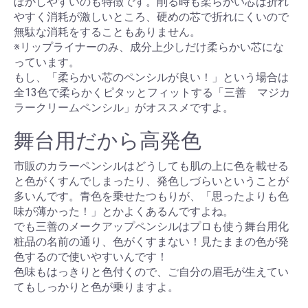
ぼかしやすいのも特徴です。削る時も柔らかい芯は折れ
やすく消耗が激しいところ、硬めの芯で折れにくいので
無駄な消耗をすることもありません。
※リップライナーのみ、成分上少しだけ柔らかい芯にな
っています。
もし、「柔らかい芯のペンシルが良い！」という場合は
全13色で柔らかくピタッとフィットする「三善 マジカ
ラークリームペンシル」がオススメですよ。
舞台用だから高発色
市販のカラーペンシルはどうしても肌の上に色を載せる
と色がくすんでしまったり、発色しづらいということが
多いんです。青色を乗せたつもりが、「思ったよりも色
味が薄かった！」とかよくあるんですよね。
でも三善のメークアップペンシルはプロも使う舞台用化
粧品の名前の通り、色がくすまない！見たままの色が発
色するので使いやすいんです！
色味もはっきりと色付くので、ご自分の眉毛が生えてい
てもしっかりと色が乗りますよ。