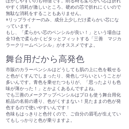
ぼかしやすいのも特徴です。削る時も柔らかい芯は折れ
やすく消耗が激しいところ、硬めの芯で折れにくいので
無駄な消耗をすることもありません。
※リップライナーのみ、成分上少しだけ柔らかい芯にな
っています。
もし、「柔らかい芯のペンシルが良い！」という場合は
全13色で柔らかくピタッとフィットする「三善 マジカ
ラークリームペンシル」がオススメですよ。
舞台用だから高発色
市販のカラーペンシルはどうしても肌の上に色を載せる
と色がくすんでしまったり、発色しづらいということが
多いんです。青色を乗せたつもりが、「思ったよりも色
味が薄かった！」とかよくあるんですよね。
でも三善のメークアップペンシルはプロも使う舞台用化
粧品の名前の通り、色がくすまない！見たままの色が発
色するので使いやすいんです！
色味もはっきりと色付くので、ご自分の眉毛が生えてい
てもしっかりと色が乗りますよ。