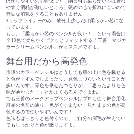
ぼかしやすいのも特徴です。削る時も柔らかい芯は折れ
やすく消耗が激しいところ、硬めの芯で折れにくいので
無駄な消耗をすることもありません。
※リップライナーのみ、成分上少しだけ柔らかい芯にな
っています。
もし、「柔らかい芯のペンシルが良い！」という場合は
全13色で柔らかくピタッとフィットする「三善 マジカ
ラークリームペンシル」がオススメですよ。
舞台用だから高発色
市販のカラーペンシルはどうしても肌の上に色を載せる
と色がくすんでしまったり、発色しづらいということが
多いんです。青色を乗せたつもりが、「思ったよりも色
味が薄かった！」とかよくあるんですよね。
でも三善のメークアップペンシルはプロも使う舞台用化
粧品の名前の通り、色がくすまない！見たままの色が発
色するので使いやすいんです！
色味もはっきりと色付くので、ご自分の眉毛が生えてい
てもしっかりと色が乗りますよ。