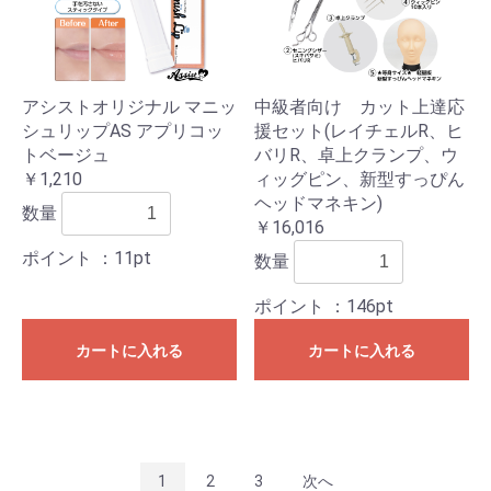
アシストオリジナル マニッ
中級者向け カット上達応
シュリップAS アプリコッ
援セット(レイチェルR、ヒ
トベージュ
バリR、卓上クランプ、ウ
￥1,210
ィッグピン、新型すっぴん
ヘッドマネキン)
数量
￥16,016
ポイント
：11pt
数量
ポイント
：146pt
カートに入れる
カートに入れる
1
2
3
次へ