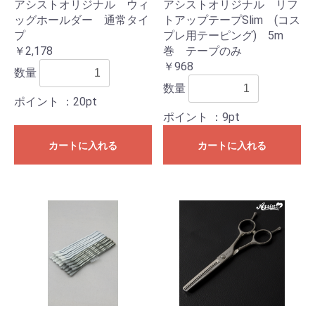
アシストオリジナル ウィ
アシストオリジナル リフ
ッグホールダー 通常タイ
トアップテープSlim (コス
プ
プレ用テーピング) 5m
￥2,178
巻 テープのみ
￥968
数量
数量
ポイント
：20pt
ポイント
：9pt
カートに入れる
カートに入れる