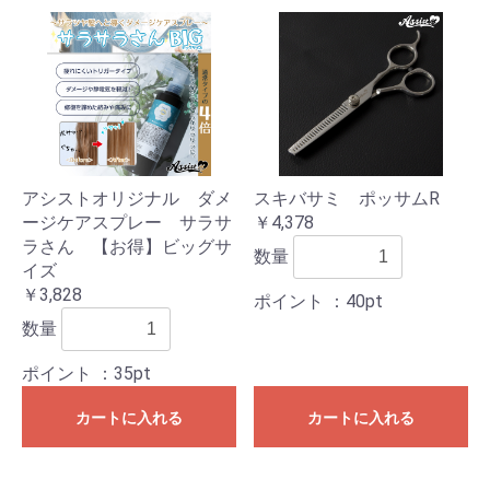
アシストオリジナル ダメ
スキバサミ ポッサムR
ージケアスプレー サラサ
￥4,378
ラさん 【お得】ビッグサ
数量
イズ
￥3,828
ポイント
：40pt
数量
ポイント
：35pt
カートに入れる
カートに入れる