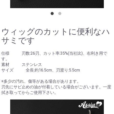
ウィッグのカットに便利なハ
サミです
仕様 刃数:26刃、カット率:35%(当社比)、右利き用で
す。
素材 ステンレス
サイズ 全長:約16.5cm、刃渡り:5.5cm
※多少の汚れ、傷等がある場合があります。
刃先にサビ止めの油が付着している場合がございます。一度
拭き取ってからご使用下さい。