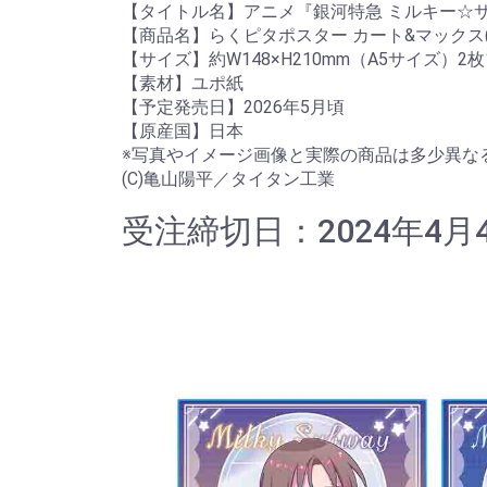
【タイトル名】アニメ『銀河特急 ミルキー☆
【商品名】らくピタポスター カート&マックス
【サイズ】約W148×H210mm（A5サイズ）2
【素材】ユポ紙
【予定発売日】2026年5月頃
【原産国】日本
※写真やイメージ画像と実際の商品は多少異な
(C)亀山陽平／タイタン工業
受注締切日：2024年4月4