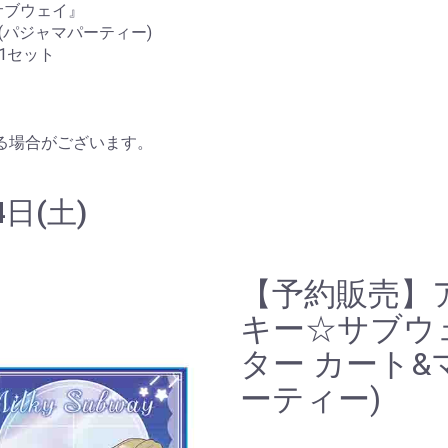
サブウェイ』
(パジャマパーティー)
枚1セット
る場合がございます。
日(土)
【予約販売】
キー☆サブウ
ター カート&
ーティー)