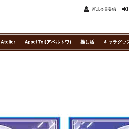
新規会員登録
 Atelier
Appel Toi(アペルトワ)
推し活
キャラグッ
アイドルマ
アイドルマス
赤ずきんチ
異世界スー
銀河特急 ミ
わんぱく！
ウマ娘 プリ
SK∞ エス
王様戦隊キ
カスタマニ
カリスマ
機動戦士ガ
鬼滅の刃
吸血鬼すぐ
銀魂
サンリオ
呪術廻戦
呪術廻戦 
劇場版 呪術
進撃の巨人
新テニスの
SPY×FAMIL
TIGER & BU
抱かれたい男
チェンソー
東京カラーソ
東京リベン
TRIGUN ST
NieR:Autom
Harry Pot
ヒプノシス
Fantastic 
ブルーロッ
僕のヒーロ
WIND BREA
初音ミク
魔法使いの
名探偵コナ
遊☆戯☆王 
リコリス・
ャイニーカ
ンデレラガ
クワッド
サブウェイ
ービー
ャー
SEED DEST
ニメ版）
ニメ版）
されていま
(TVアニメ)
Ver1.1a
ポッター)
Division Rap
ァンタステ
ア
モンスター
トマタ）
ースト)