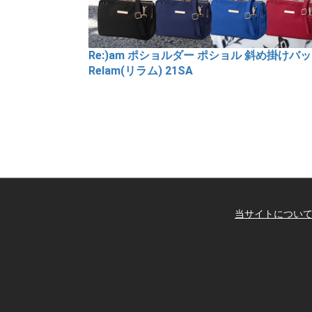
 斜め掛けバッグ
【即納】Re:)am メイクボックス型化粧ポー
ルデラ Relam(リラム) 21SA
当サイトについ