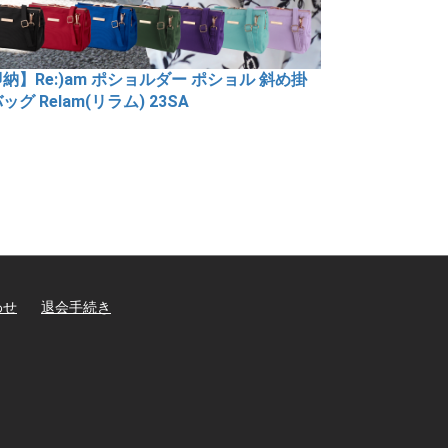
納】uramasaRe:（ウラマサリ）推し活バッ
大容量トートバッグ Relam(リラム) 24WS 裏
り
わせ
退会手続き