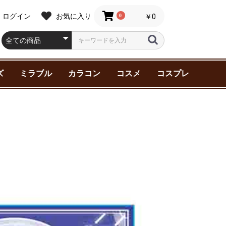
ログイン
お気に入り
0
￥0
ズ
ミラブル
カラコン
コスメ
コスプレ
スター シ
ター シ
ャチャ
サイド・ス
ルキー☆
刀剣乱舞
ティーダ
ケーエイト
ングオージ
ア
ンダム
死ぬ2（ア
第2期（ア
廻戦 0
王子様
Y
NNY 2
 1 位に脅
マン
ニック!!
ジャーズ
AMPEDE
ata
ter(ハリー
マイク-
Beasts(フ
ク
ーアカデミ
KER
約束
ン
デュエル
リコイル
FAIRY 1day NEUTRAL
FAIRY 1day
Assist ChouChou
Assist ChouChou
Assist ChouChou
ZEESEA(ズーシー)
Malibu Beauty（マリ
スキンケア
ヘアケア
ベースメイク
ポイントメイク
三善化粧品(舞台用)
アシストウィッグ
特殊メイク
アシストウィッグ
ウィッグ小物
インナー
エ
眉
粉
グ
ブ
メ
ラーズ
ールズ
INY
す
（ニーアオー
 Battle-
ィック･ビ
ズ
series
Shimmering series
Shutella 1Day シュテ
HANABI 1Day 【UV】
Mine Color マインカ
ブビューティー）
メ
ラワンデー
ハナビワンデー
ラー