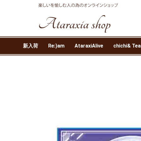
新入荷
Re:)am
AtaraxiAlive
chichi& Tea