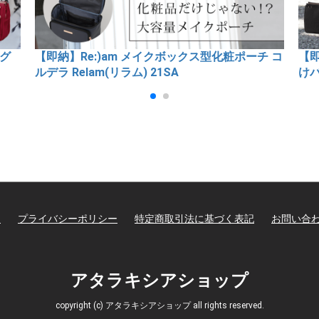
チ コ
【即納】Re:)am ポショルダー ポショル 斜め掛
【即
けバッグ Relam(リラム) 23SA
グ 
勝
て
プライバシーポリシー
特定商取引法に基づく表記
お問い合
アタラキシアショップ
copyright (c) アタラキシアショップ all rights reserved.