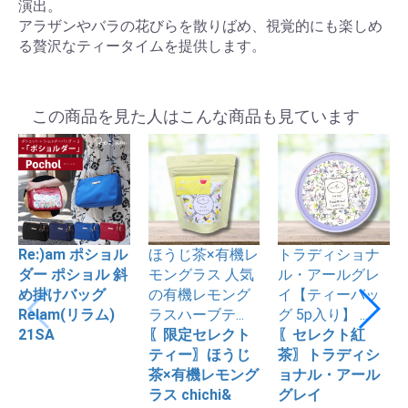
演出。
アラザンやバラの花びらを散りばめ、視覚的にも楽しめ
る贅沢なティータイムを提供します。
この商品を見た人はこんな商品も見ています
Re:)am ポショル
ほうじ茶×有機レ
トラディショナ
ダー ポショル 斜
モングラス 人気
ル・アールグレ
め掛けバッグ
の有機レモング
イ【ティーバッ
Relam(リラム)
ラスハーブテ...
グ 5p入り】 ...
21SA
〖限定セレクト
〖セレクト紅
ティー〗ほうじ
茶〗トラディシ
茶×有機レモング
ョナル・アール
ラス chichi&
グレイ