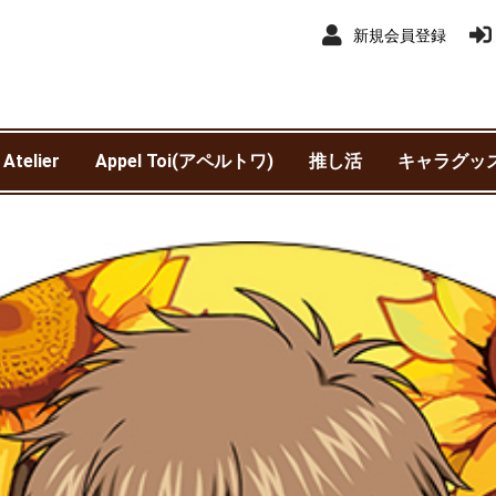
新規会員登録
 Atelier
Appel Toi(アペルトワ)
推し活
キャラグッ
アイドルマ
アイドルマス
赤ずきんチ
異世界スー
銀河特急 ミ
わんぱく！
ウマ娘 プリ
SK∞ エス
王様戦隊キ
カスタマニ
カリスマ
機動戦士ガ
鬼滅の刃
吸血鬼すぐ
銀魂
サンリオ
呪術廻戦
呪術廻戦 
劇場版 呪術
進撃の巨人
新テニスの
SPY×FAMIL
TIGER & BU
抱かれたい男
チェンソー
東京カラーソ
東京リベン
TRIGUN ST
NieR:Autom
Harry Pot
ヒプノシス
Fantastic 
ブルーロッ
僕のヒーロ
WIND BREA
初音ミク
魔法使いの
名探偵コナ
遊☆戯☆王 
リコリス・
ャイニーカ
ンデレラガ
クワッド
サブウェイ
ービー
ャー
SEED DEST
ニメ版）
ニメ版）
されていま
(TVアニメ)
Ver1.1a
ポッター)
Division Rap
ァンタステ
ア
モンスター
トマタ）
ースト)