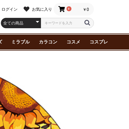
ログイン
お気に入り
0
￥0
ズ
ミラブル
カラコン
コスメ
コスプレ
スター シ
ター シ
ャチャ
サイド・ス
ルキー☆
刀剣乱舞
ティーダ
ケーエイト
ングオージ
ア
ンダム
死ぬ2（ア
第2期（ア
廻戦 0
王子様
Y
NNY 2
 1 位に脅
マン
ニック!!
ジャーズ
AMPEDE
ata
ter(ハリー
マイク-
Beasts(フ
ク
ーアカデミ
KER
約束
ン
デュエル
リコイル
FAIRY 1day NEUTRAL
FAIRY 1day
Assist ChouChou
Assist ChouChou
Assist ChouChou
ZEESEA(ズーシー)
Malibu Beauty（マリ
スキンケア
ヘアケア
ベースメイク
ポイントメイク
三善化粧品(舞台用)
アシストウィッグ
特殊メイク
アシストウィッグ
ウィッグ小物
インナー
エ
眉
粉
グ
ブ
メ
ラーズ
ールズ
INY
す
（ニーアオー
 Battle-
ィック･ビ
ズ
series
Shimmering series
Shutella 1Day シュテ
HANABI 1Day 【UV】
Mine Color マインカ
ブビューティー）
メ
ラワンデー
ハナビワンデー
ラー