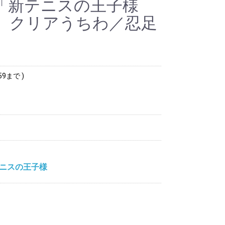
「新テニスの王子様
」クリアうちわ／忍足
59まで )
ニスの王子様