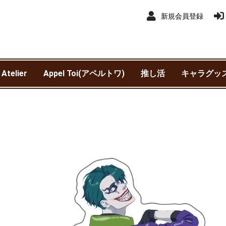
新規会員登録
 Atelier
Appel Toi(アペルトワ)
推し活
キャラグッ
アイドルマ
アイドルマス
赤ずきんチ
異世界スー
銀河特急 ミ
わんぱく！
ウマ娘 プリ
SK∞ エス
王様戦隊キ
カスタマニ
カリスマ
機動戦士ガ
鬼滅の刃
吸血鬼すぐ
銀魂
サンリオ
呪術廻戦
呪術廻戦 
劇場版 呪術
進撃の巨人
新テニスの
SPY×FAMIL
TIGER & BU
抱かれたい男
チェンソー
東京カラーソ
東京リベン
TRIGUN ST
NieR:Autom
Harry Pot
ヒプノシス
Fantastic 
ブルーロッ
僕のヒーロ
WIND BREA
初音ミク
魔法使いの
名探偵コナ
遊☆戯☆王 
リコリス・
ャイニーカ
ンデレラガ
クワッド
サブウェイ
ービー
ャー
SEED DEST
ニメ版）
ニメ版）
されていま
(TVアニメ)
Ver1.1a
ポッター)
Division Rap
ァンタステ
ア
モンスター
トマタ）
ースト)