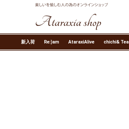
新入荷
Re:)am
AtaraxiAlive
chichi& Tea