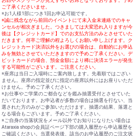
お顔やスクリーンが見えずらいお席となっております。予め
ご了承くださいませ。
※お1人様1部につき1回お申込可能です。
※誠に残念ながら前回のイベントにて未入金未連絡でのキャ
ンセルが相次ぎました。つきましては大変恐れ入りますが今
後は【クレジットカード】でのお支払方法のみとさせていた
だきます。何卒ご理解の程よろしくお願い申し上げます。ク
レジットカード決済以外をお選びの場合は、自動的にお申込
みを無効とさせていただきますので予めご了承ください。デ
ビットカードの場合、預金金額により稀に決済エラーが発生
する可能性がございます。ご注意ください。
※座席は当日ご入場時にご案内致します。先着順ではござい
ません。座席の指定並びに指定の座席以外にはお座りいただ
けません。予めご了承ください。
※お仕事やご学業のご都合などを鑑み抽選受付とさせていた
だいております。お申込者が多数の場合は抽選を行ない、当
選された方のみがご参加いただけます。抽選の結果、落選と
なる場合もございます。予めご了承ください。
※ご自身の当落状況をメール以外でお知りになりたい場合は
Ataraxia shopの会員証ページ下部の購入履歴から申込履歴を
ご確認ください。当選発表後、該当のお申込履歴のご注文状