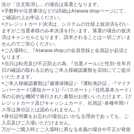
況が「注文取消し」の場合は落選となります。
※手数料や注意事項などの詳細はAtaraxia shopページにて、
ご確認の上お申込ください。
※クレジットカード決済は、システムの仕様上仮決済を行い
ますがご当選者様のみ本決済を行います。落選の場合の仮決
済はキャンセルとなります。請求されることは一切ございま
せんのでご安心ください。
※ご入場時に、｢Ataraxia shop｣の会員登録と会員証が必須と
なります。
※当日は転売及び不正防止の為、｢当選メール｣と性別･生年月
日の確認の取れる公的なご本人様確認書類を店頭にてご提示
いだたきます。
※ご本人様確認書類は｢健康保険証｣･「運転免許証」･｢マイナ
ンバーカード(通知カード)｣･｢パスポート｣･｢住民基本カード｣
等の公的な機関で発行された書類がお使いいただけます。(ク
レジットカード及びキャッシュカード、社員証･各種年間パ
ス等は身分証とは認められません。)
※身分証明書をお忘れの場合はいかなる理由であっても、ご
入店及びご入場いただけません。
万が一ご購入時とご入場時に異なる名義の場合や不正が発覚