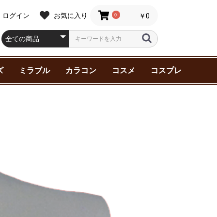
ログイン
お気に入り
0
￥0
ズ
ミラブル
カラコン
コスメ
コスプレ
スター シ
ター シ
ャチャ
サイド・ス
ルキー☆
刀剣乱舞
ティーダ
ケーエイト
ングオージ
ア
ンダム
死ぬ2（ア
第2期（ア
廻戦 0
王子様
Y
NNY 2
 1 位に脅
マン
ニック!!
ジャーズ
AMPEDE
ata
ter(ハリー
マイク-
Beasts(フ
ク
ーアカデミ
KER
約束
ン
デュエル
リコイル
FAIRY 1day NEUTRAL
FAIRY 1day
Assist ChouChou
Assist ChouChou
Assist ChouChou
ZEESEA(ズーシー)
Malibu Beauty（マリ
スキンケア
ヘアケア
ベースメイク
ポイントメイク
三善化粧品(舞台用)
アシストウィッグ
特殊メイク
アシストウィッグ
ウィッグ小物
インナー
エ
眉
粉
グ
ブ
メ
ラーズ
ールズ
INY
す
（ニーアオー
 Battle-
ィック･ビ
ズ
series
Shimmering series
Shutella 1Day シュテ
HANABI 1Day 【UV】
Mine Color マインカ
ブビューティー）
メ
ラワンデー
ハナビワンデー
ラー