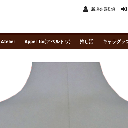
新規会員登録
 Atelier
Appel Toi(アペルトワ)
推し活
キャラグッ
アイドルマ
アイドルマス
赤ずきんチ
異世界スー
銀河特急 ミ
わんぱく！
ウマ娘 プリ
SK∞ エス
王様戦隊キ
カスタマニ
カリスマ
機動戦士ガ
鬼滅の刃
吸血鬼すぐ
銀魂
サンリオ
呪術廻戦
呪術廻戦 
劇場版 呪術
進撃の巨人
新テニスの
SPY×FAMIL
TIGER & BU
抱かれたい男
チェンソー
東京カラーソ
東京リベン
TRIGUN ST
NieR:Autom
Harry Pot
ヒプノシス
Fantastic 
ブルーロッ
僕のヒーロ
WIND BREA
初音ミク
魔法使いの
名探偵コナ
遊☆戯☆王 
リコリス・
ャイニーカ
ンデレラガ
クワッド
サブウェイ
ービー
ャー
SEED DEST
ニメ版）
ニメ版）
されていま
(TVアニメ)
Ver1.1a
ポッター)
Division Rap
ァンタステ
ア
モンスター
トマタ）
ースト)