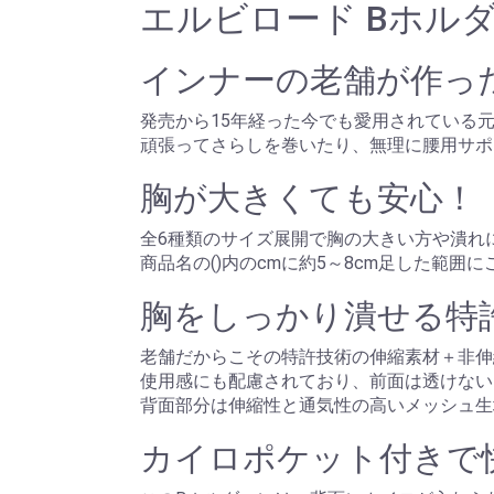
エルビロード Bホルダ
インナーの老舗が作っ
発売から15年経った今でも愛用されている
頑張ってさらしを巻いたり、無理に腰用サポ
胸が大きくても安心！
全6種類のサイズ展開で胸の大きい方や潰れ
商品名の()内のcmに約5～8cm足した範
胸をしっかり潰せる特
老舗だからこその特許技術の伸縮素材＋非伸
使用感にも配慮されており、前面は透けない
背面部分は伸縮性と通気性の高いメッシュ生
カイロポケット付きで