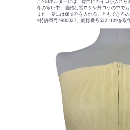
このBホルダーには、背面にカイロが入れら
冬の寒い中、過酷な雪ロケや外ロケの中でも
また、夏には保冷剤を入れることもできるの
※特許番号4980037、商標番号532113