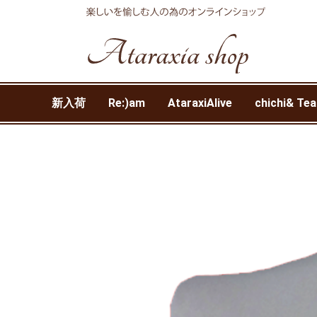
新入荷
Re:)am
AtaraxiAlive
chichi& Tea