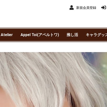
新規会員登録
 Atelier
Appel Toi(アペルトワ)
推し活
キャラグッ
アイドルマ
アイドルマス
赤ずきんチ
異世界スー
銀河特急 ミ
わんぱく！
ウマ娘 プリ
SK∞ エス
王様戦隊キ
カスタマニ
カリスマ
機動戦士ガ
鬼滅の刃
吸血鬼すぐ
銀魂
サンリオ
呪術廻戦
呪術廻戦 
劇場版 呪術
進撃の巨人
新テニスの
SPY×FAMIL
TIGER & BU
抱かれたい男
チェンソー
東京カラーソ
東京リベン
TRIGUN ST
NieR:Autom
Harry Pot
ヒプノシス
Fantastic 
ブルーロッ
僕のヒーロ
WIND BREA
初音ミク
魔法使いの
名探偵コナ
遊☆戯☆王 
リコリス・
ャイニーカ
ンデレラガ
クワッド
サブウェイ
ービー
ャー
SEED DEST
ニメ版）
ニメ版）
されていま
(TVアニメ)
Ver1.1a
ポッター)
Division Rap
ァンタステ
ア
モンスター
トマタ）
ースト)