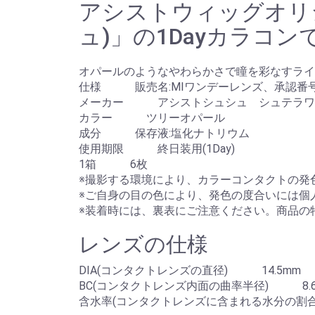
アシストウィッグオリジナ
ュ)」の1Dayカラコン
オパールのようなやわらかさで瞳を彩なすライト
仕様 販売名:MIワンデーレンズ、承認番号:225
メーカー アシストシュシュ シュテラワンデ
カラー ツリーオパール
成分 保存液:塩化ナトリウム
使用期限 終日装用(1Day)
1箱 6枚
※撮影する環境により、カラーコンタクトの発
※ご自身の目の色により、発色の度合いには個
※装着時には、裏表にご注意ください。商品の
レンズの仕様
DIA(コンタクトレンズの直径) 14.5mm
BC(コンタクトレンズ内面の曲率半径) 8.6
含水率(コンタクトレンズに含まれる水分の割合