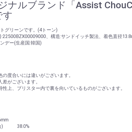
ルブランド「Assist Chou
です
グリーンです。(4トーン)
00BZX00009000、構造:サンドイッチ製法、着色直径13.8
ー(生産国:韓国)
色の度合いには違いがございます。
人差がございます。
特性上、ブリスター内で裏を向いているものがございます。
mm
) 38.0%