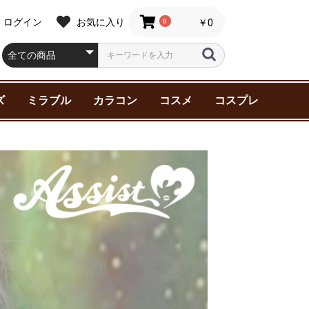
ログイン
お気に入り
0
￥0
ズ
ミラブル
カラコン
コスメ
コスプレ
スター シ
ター シ
ャチャ
サイド・ス
ルキー☆
刀剣乱舞
ティーダ
ケーエイト
ングオージ
ア
ンダム
死ぬ2（ア
第2期（ア
廻戦 0
王子様
Y
NNY 2
 1 位に脅
マン
ニック!!
ジャーズ
AMPEDE
ata
ter(ハリー
マイク-
Beasts(フ
ク
ーアカデミ
KER
約束
ン
デュエル
リコイル
FAIRY 1day NEUTRAL
FAIRY 1day
Assist ChouChou
Assist ChouChou
Assist ChouChou
ZEESEA(ズーシー)
Malibu Beauty（マリ
スキンケア
ヘアケア
ベースメイク
ポイントメイク
三善化粧品(舞台用)
アシストウィッグ
特殊メイク
アシストウィッグ
ウィッグ小物
インナー
エ
眉
粉
グ
ブ
メ
ラーズ
ールズ
INY
す
（ニーアオー
 Battle-
ィック･ビ
ズ
series
Shimmering series
Shutella 1Day シュテ
HANABI 1Day 【UV】
Mine Color マインカ
ブビューティー）
メ
ラワンデー
ハナビワンデー
ラー