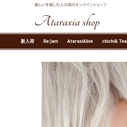
新入荷
Re:)am
AtaraxiAlive
chichi& Tea