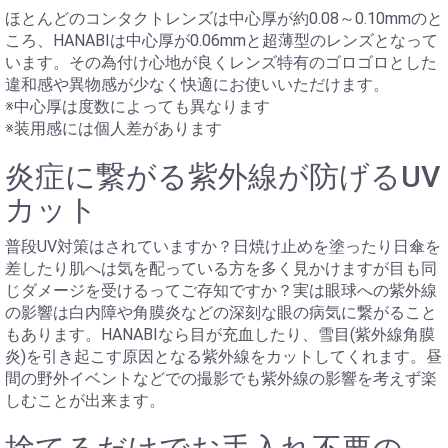
ほとんどのコンタクトレンズは中心厚が約0.08～0.10mmのと
ころ、HANABIは中心厚が0.06mmと超薄型のレンズとなって
います。その為付け心地が良くレンズ特有のゴロゴロとした
違和感や異物感が少なく快適にお使いいただけます。
※中心厚は度数によっても異なります
※装用感には個人差があります
炎症に繋がる紫外線が防げるUV
カット
普段UV対策はされていますか？日焼け止めを塗ったり日傘を
差したり肌へは気を配っている方を多く見かけますが目も同
じダメージを受けるってご存知ですか？実は眼球への紫外線
の影響は白内障や角膜炎などの深刻な眼の病気に繋がること
もあります。HANABIなら目が充血したり、雪目(紫外線角膜
炎)を引き起こす原因となる紫外線をカットしてくれます。昼
間の野外イベントなどでの撮影でも紫外線の影響を考えず楽
しむことが出来ます。