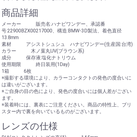
商品詳細
メーカー 販売名:ハナビワンデー、承認番
号:22900BZX00217000、構造:BMW-3D製法、着色直径
13.8mm
素材 アシストシュシュ ハナビワンデー(生産国:台湾)
カラー 木ノ葉丸UV(ブラウン系)
成分 保存液:塩化ナトリウム
使用期限 終日装用(1Day)
1箱 6枚
※撮影する環境により、カラーコンタクトの発色の度合いに
は違いがございます。
※ご自身の目の色により、発色の度合いには個人差がござい
ます。
※装着時には、裏表にご注意ください。商品の特性上、ブリ
スター内で裏を向いているものがございます。
レンズの仕様