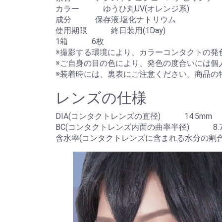
カラー ゆうひ丸UV(オレンジ系)
成分 保存液:塩化ナトリウム
使用期限 終日装用(1Day)
1箱 6枚
※撮影する環境により、カラーコンタクトの発
※ご自身の目の色により、発色の度合いには個
※装着時には、裏表にご注意ください。商品の
レンズの仕様
DIA(コンタクトレンズの直径) 14.5mm
BC(コンタクトレンズ内面の曲率半径) 8.7
含水率(コンタクトレンズに含まれる水分の割合