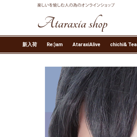
新入荷
Re:)am
AtaraxiAlive
chichi& Tea