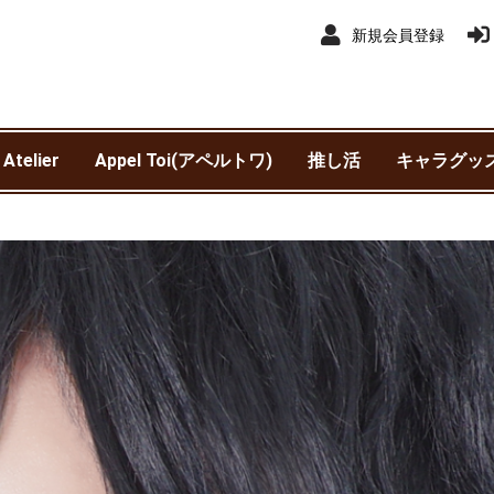
新規会員登録
 Atelier
Appel Toi(アペルトワ)
推し活
キャラグッ
アイドルマ
アイドルマス
赤ずきんチ
異世界スー
銀河特急 ミ
わんぱく！
ウマ娘 プリ
SK∞ エス
王様戦隊キ
カスタマニ
カリスマ
機動戦士ガ
鬼滅の刃
吸血鬼すぐ
銀魂
サンリオ
呪術廻戦
呪術廻戦 
劇場版 呪術
進撃の巨人
新テニスの
SPY×FAMIL
TIGER & BU
抱かれたい男
チェンソー
東京カラーソ
東京リベン
TRIGUN ST
NieR:Autom
Harry Pot
ヒプノシス
Fantastic 
ブルーロッ
僕のヒーロ
WIND BREA
初音ミク
魔法使いの
名探偵コナ
遊☆戯☆王 
リコリス・
ャイニーカ
ンデレラガ
クワッド
サブウェイ
ービー
ャー
SEED DEST
ニメ版）
ニメ版）
されていま
(TVアニメ)
Ver1.1a
ポッター)
Division Rap
ァンタステ
ア
モンスター
トマタ）
ースト)