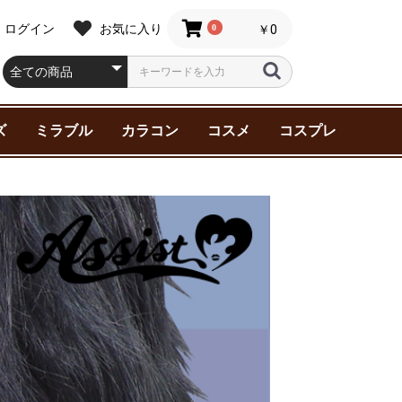
ログイン
お気に入り
0
￥0
ズ
ミラブル
カラコン
コスメ
コスプレ
スター シ
ター シ
ャチャ
サイド・ス
ルキー☆
刀剣乱舞
ティーダ
ケーエイト
ングオージ
ア
ンダム
死ぬ2（ア
第2期（ア
廻戦 0
王子様
Y
NNY 2
 1 位に脅
マン
ニック!!
ジャーズ
AMPEDE
ata
ter(ハリー
マイク-
Beasts(フ
ク
ーアカデミ
KER
約束
ン
デュエル
リコイル
FAIRY 1day NEUTRAL
FAIRY 1day
Assist ChouChou
Assist ChouChou
Assist ChouChou
ZEESEA(ズーシー)
Malibu Beauty（マリ
スキンケア
ヘアケア
ベースメイク
ポイントメイク
三善化粧品(舞台用)
アシストウィッグ
特殊メイク
アシストウィッグ
ウィッグ小物
インナー
エ
眉
粉
グ
ブ
メ
ラーズ
ールズ
INY
す
（ニーアオー
 Battle-
ィック･ビ
ズ
series
Shimmering series
Shutella 1Day シュテ
HANABI 1Day 【UV】
Mine Color マインカ
ブビューティー）
メ
ラワンデー
ハナビワンデー
ラー