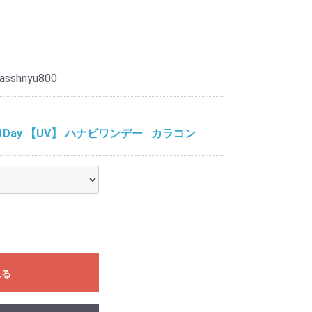
asshnyu800
ABI 1Day 【UV】 ハナビワンデー
カラコン
れる