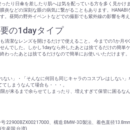
塗ったり日傘を差したり肌へは気を配っている方を多く見かけ
炎などの深刻な眼の病気に繋がることもあります。HANABI
す。昼間の野外イベントなどでの撮影でも紫外線の影響を考え
の1dayタイプ
も清潔なレンズを開けるだけで使えること。 今までの1か月や
せんでした。しかし1dayなら外したあとは捨てるだけの簡単
終わったあとは捨てるだけなので簡単にお使いいただけます。
切れない」・「そんなに何回も同じキャラのコスプレはしない
捨ててしまうなんて場合も・・・。
期限が来るまで余らせてしまったり、増えすぎて保管に困るな
0BZX00217000、構造:BMW-3D製法、着色直径13.8m
産国:台湾)